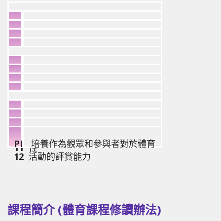
1) 知識(認知範疇)
PLO
掌握基本運動鍛鍊知識和原理，
1
PLO
認識及提高對不同競技及體能運
並了解經常從事競技及體能運動
PLO
對進行各種競技及體能運動的技
2
動的安全守則及意識
對健康帶來的好處，例如預防慢
PLO
掌握各項競技運動的基本策略、
3
巧有更深入的了解
2) 技巧 (運動範疇)
性疾病
4
規則和原則
PLO
掌握各項競技及體能運動的基本
PLO
在遵守規則的情況下參與及進行
5
技術
PLO
在參與競技及體能運動時，留意
6
競技運動
PLO
改善體適能及提升運動技能水平
7
及遵守相關的安全守則
3) 價值觀/態度(態度範疇)
8
PLO
培養積極參與體育活動包括競技
PLO
積極參加體育活動，包括競技及
9
及體能運動的正面態度
PLO
了解體育精神和公平競爭的重要
10
體能運動
PLO
培養作為觀眾和參與者對於體育
11
性
12
活動的評賞能力
課程簡介 (體育課程修讀辦法)