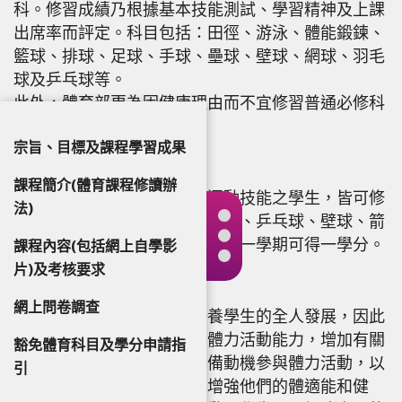
科。修習成績乃根據基本技能測試、學習精神及上課
出席率而評定。科目包括：田徑、游泳、體能鍛鍊、
籃球、排球、足球、手球、壘球、壁球、網球、羽毛
球及乒乓球等。
此外，體育部更為因健康理由而不宜修習普通必修科
之學生安排特別班。
宗旨、目標及課程學習成果
體育選修課程
課程簡介(體育課程修讀辦
凡對運動有興趣，或欲增強運動技能之學生，皆可修
法)
習體育選修科，如網球、羽毛球、乒乓球、壁球、箭
藝、瑜珈及太極等。各項目修畢一學期可得一學分。
課程內容(包括網上自學影
片)及考核要求
課程宗旨
網上問卷調查
體育必修及選修課程旨在培養學生的全人發展，因此
本課程致力於幫助學生提升體力活動能力，增加有關
豁免體育科目及學分申請指
活動之知識，並有信心及具備動機參與體力活動，以
引
培養他們終身運動的習慣和增強他們的體適能和健